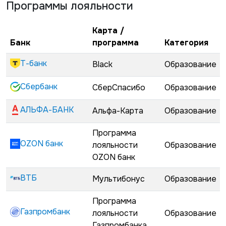
Программы лояльности
Карта /
Банк
программа
Категория
Т-банк
Black
Образование
Сбербанк
СберСпасибо
Образование
АЛЬФА-БАНК
Альфа-Карта
Образование
Программа
OZON банк
лояльности
Образование
OZON банк
ВТБ
Мультибонус
Образование
Программа
Газпромбанк
лояльности
Образование
Газпромбанка