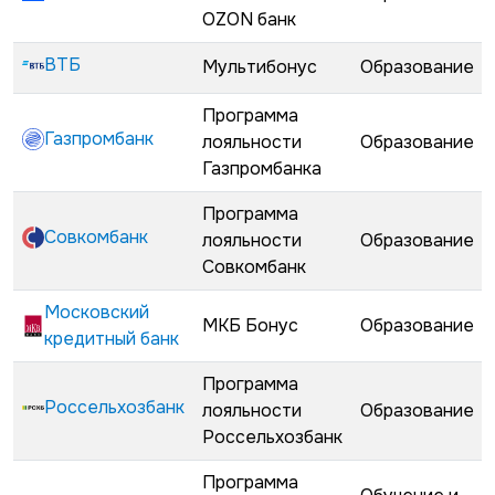
OZON банк
ВТБ
Мультибонус
Образование
Программа
Газпромбанк
лояльности
Образование
Газпромбанка
Программа
Совкомбанк
лояльности
Образование
Совкомбанк
Московский
МКБ Бонус
Образование
кредитный банк
Программа
Россельхозбанк
лояльности
Образование
Россельхозбанк
Программа