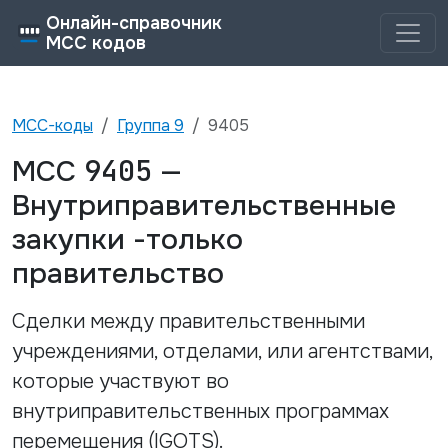
Онлайн-справочник
MCC кодов
MCC-коды
Группа
9
9405
9405
MCC
—
Внутриправительственные
закупки -только
правительство
Сделки между правительственными
учреждениями, отделами, или агентствами,
которые участвуют во
внутриправительственных программах
перемещения (IGOTS).