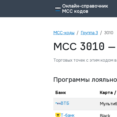
Онлайн-справочник
MCC кодов
MCC-коды
Группа
3
3010
3010
MCC
Торговых точек с этим кодом в
Программы лояльно
Банк
Карта /
ВТБ
Мульти
Т-банк
Black