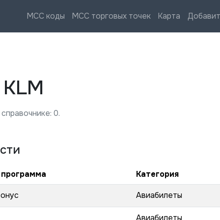
MCC коды
MCC торговых точек
Карта
Добавит
—
KLM
 справочнике:
0
.
сти
 программа
Категория
бонус
Авиабилеты
Авиабилеты