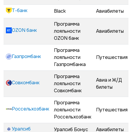
Т-банк
Black
Авиабилеты
Программа
OZON банк
лояльности
Авиабилеты
OZON банк
Программа
Газпромбанк
лояльности
Путешествия
Газпромбанка
Программа
Авиа и Ж/Д
Совкомбанк
лояльности
билеты
Совкомбанк
Программа
Россельхозбанк
лояльности
Путешествия
Россельхозбанк
Уралсиб
Уралсиб Бонус
Авиабилеты