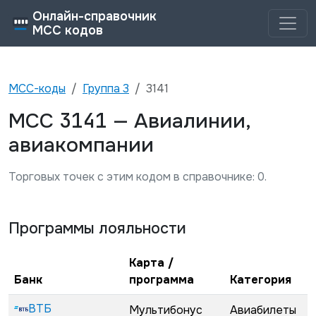
Онлайн-справочник
MCC кодов
MCC-коды
Группа
3
3141
3141
MCC
—
Авиалинии,
авиакомпании
Торговых точек с этим кодом в справочнике:
0
.
Программы лояльности
Карта /
Банк
программа
Категория
ВТБ
Мультибонус
Авиабилеты