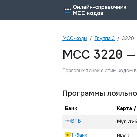
Онлайн-справочник
MCC кодов
MCC-коды
Группа
3
3220
3220
MCC
Торговых точек с этим кодом в
Программы лояльно
Банк
Карта /
ВТБ
Мульти
Т-банк
Black