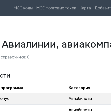
MCC коды
MCC торговых точек
Карта
Добавит
—
Авиалинии, авиакомп
 справочнике:
0
.
сти
 программа
Категория
бонус
Авиабилеты
Авиабилеты