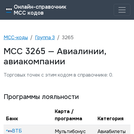
Онлайн-справочник
MCC кодов
MCC-коды
Группа
3
3265
3265
MCC
—
Авиалинии,
авиакомпании
Торговых точек с этим кодом в справочнике:
0
.
Программы лояльности
Карта /
Банк
программа
Категория
ВТБ
Мультибонус
Авиабилеты