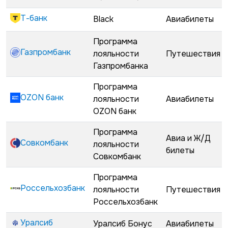
Т-банк
Black
Авиабилеты
Программа
Газпромбанк
лояльности
Путешествия
Газпромбанка
Программа
OZON банк
лояльности
Авиабилеты
OZON банк
Программа
Авиа и Ж/Д
Совкомбанк
лояльности
билеты
Совкомбанк
Программа
Россельхозбанк
лояльности
Путешествия
Россельхозбанк
Уралсиб
Уралсиб Бонус
Авиабилеты