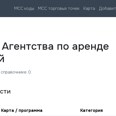
MCC коды
MCC торговых точек
Карта
Добавит
—
Агентства по аренде
й
 справочнике:
0
.
сти
Карта / программа
Категория