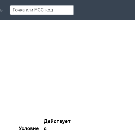
Найти
ь
Действует
Условие
с