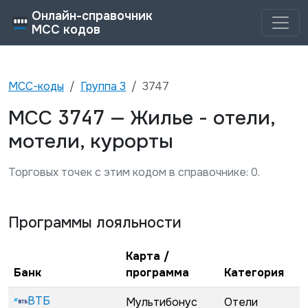
Онлайн-справочник
MCC кодов
MCC-коды
Группа
3
3747
3747
MCC
—
Жилье - отели,
мотели, курорты
Торговых точек с этим кодом в справочнике:
0
.
Программы лояльности
Карта /
Банк
программа
Категория
ВТБ
Мультибонус
Отели