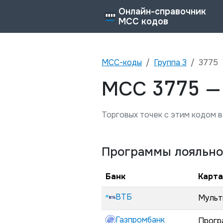
Онлайн-справочник
MCC кодов
MCC-коды
Группа
3
3775
3775
MCC
Торговых точек с этим кодом в
Программы лояльно
Банк
Карта
ВТБ
Мульт
Газпромбанк
Прогр