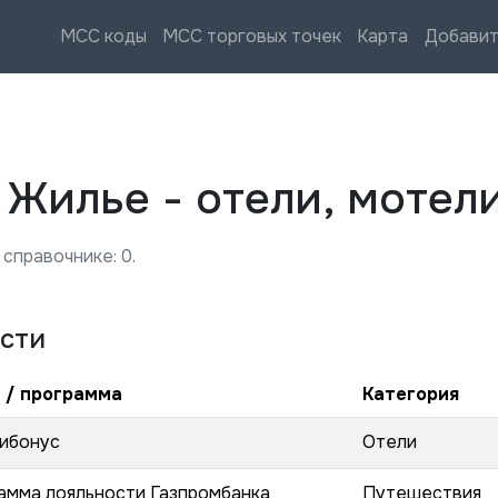
MCC коды
MCC торговых точек
Карта
Добавит
—
Жилье - отели, мотел
 справочнике:
0
.
сти
 / программа
Категория
ибонус
Отели
амма лояльности Газпромбанка
Путешествия