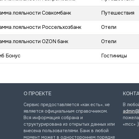
амма лояльности Совкомбанк
Путешествия
амма лояльности Россельхозбанк
Отели
амма лояльности OZON банк
Отели
иб Бонус
Гостиницы
О ПРОЕКТЕ
КОНТ
Сервис предоставляется «как есть», не
В любо
является официальным справочником.
admin@
Вся информация собрана и
пожела
структурирована из открытых данных или
«mcc» ;)
внесена пользователями. Банк в любой
момент может в одностороннем порядке