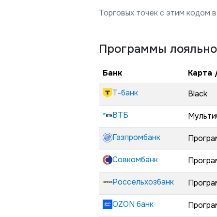
Торговых точек с этим кодом в
Программы лояльно
Банк
Карта 
Т-банк
Black
ВТБ
Мульти
Газпромбанк
Програ
Совкомбанк
Програ
Россельхозбанк
Програ
OZON банк
Програ