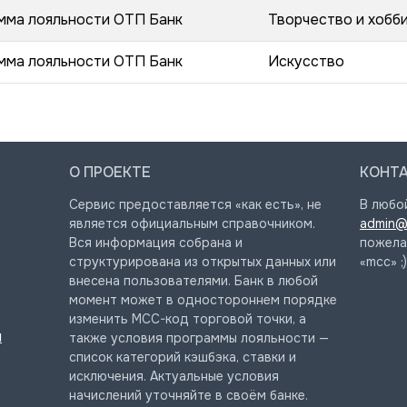
мма лояльности ОТП Банк
Творчество и хобб
мма лояльности ОТП Банк
Искусство
О ПРОЕКТЕ
КОНТ
Сервис предоставляется «как есть», не
В любо
является официальным справочником.
admin@
Вся информация собрана и
пожела
структурирована из открытых данных или
«mcc» ;)
внесена пользователями. Банк в любой
момент может в одностороннем порядке
изменить MCC-код торговой точки, а
и
также условия программы лояльности —
список категорий кэшбэка, ставки и
исключения. Актуальные условия
начислений уточняйте в своём банке.