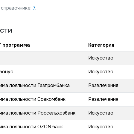
 справочнике:
7
.
сти
/ программа
Категория
Искусство
бонус
Искусство
мма лояльности Газпромбанка
Развлечения
мма лояльности Совкомбанк
Развлечения
мма лояльности Россельхозбанк
Искусство
мма лояльности OZON банк
Искусство