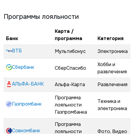
Программы лояльности
Карта /
Банк
программа
Категория
ВТБ
Мультибонус
Электроника
Хобби и
Сбербанк
СберСпасибо
развлечения
АЛЬФА-БАНК
Альфа-Карта
Развлечения
Программа
Техника и
Газпромбанк
лояльности
электроника
Газпромбанка
Программа
Совкомбанк
лояльности
Фото, Видео