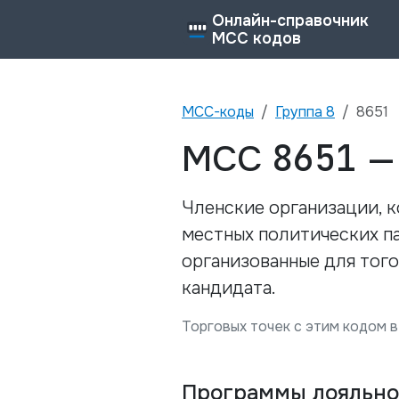
Онлайн-справочник
MCC кодов
MCC-коды
Группа
8
8651
8651
MCC
Членские организации, 
местных политических п
организованные для тог
кандидата.
Торговых точек с этим кодом в
Программы лояльно