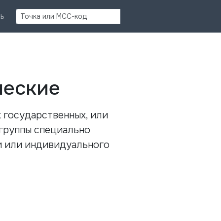
Найти
ь
ческие
 государственных, или
 группы специально
и или индивидуального