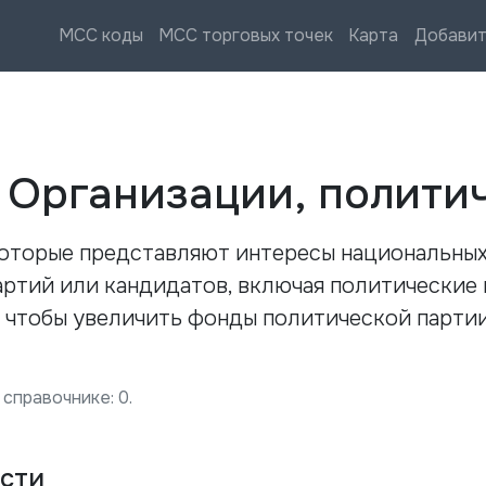
MCC коды
MCC торговых точек
Карта
Добавит
—
Организации, полити
которые представляют интересы национальных
артий или кандидатов, включая политические
о чтобы увеличить фонды политической парти
 справочнике:
0
.
сти