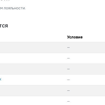
м лояльности.
тся
Условие
—
—
—
к
—
—
—