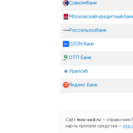
Совкомбанк
Московский кредитный бан
Россельхозбанк
OZON банк
ОТП Банк
Уралсиб
Яндекс Банк
Сайт
mcc-cod.ru
— справочник M
карты пропали средства —
что 