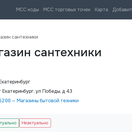
MCC коды
MCC торговых точек
Карта
Добавит
газин сантехники
газин сантехники
Екатеринбург
г Екатеринбург, ул Победы, д 43
5200
—
Магазины бытовой техники
ктуально
Неактуально