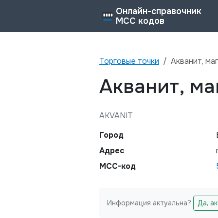
Онлайн-справочник
MCC кодов
Торговые точки
Акванит, ма
Акванит, ма
AKVANIT
Город
Адрес
MCC-код
Информация актуальна?
Да, а
Не заполняйте это поле