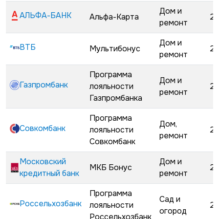
Дом и
АЛЬФА-БАНК
Альфа-Карта
22
ремонт
Дом и
ВТБ
Мультибонус
23
ремонт
Программа
Дом и
Газпромбанк
лояльности
25
ремонт
Газпромбанка
Программа
Дом,
Совкомбанк
лояльности
28
ремонт
Совкомбанк
Московский
Дом и
МКБ Бонус
28
кредитный банк
ремонт
Программа
Сад и
Россельхозбанк
лояльности
28
огород
Россельхозбанк