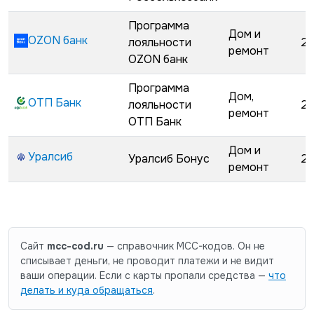
Программа
Дом и
OZON банк
лояльности
29
ремонт
OZON банк
Программа
Дом,
ОТП Банк
лояльности
29
ремонт
ОТП Банк
Дом и
Уралсиб
Уралсиб Бонус
29
ремонт
Сайт
mcc-cod.ru
— справочник MCC-кодов. Он не
списывает деньги, не проводит платежи и не видит
ваши операции. Если с карты пропали средства —
что
делать и куда обращаться
.