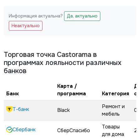
Информация актуальна?
Да, актуально
Не заполняйте это поле
Неактуально
Торговая точка
Castorama
в
программах лояльности различных
банков
Карта /
Д
Банк
программа
Категория
с
Ремонт и
Т-банк
Black
02
мебель
Товары
Сбербанк
СберСпасибо
22
для дома