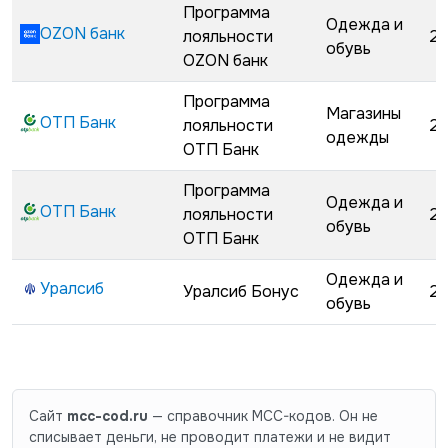
Программа
Одежда и
OZON банк
лояльности
29
обувь
OZON банк
Программа
Магазины
ОТП Банк
лояльности
29
одежды
ОТП Банк
Программа
Одежда и
ОТП Банк
лояльности
29
обувь
ОТП Банк
Одежда и
Уралсиб
Уралсиб Бонус
29
обувь
Сайт
mcc-cod.ru
— справочник MCC-кодов. Он не
списывает деньги, не проводит платежи и не видит