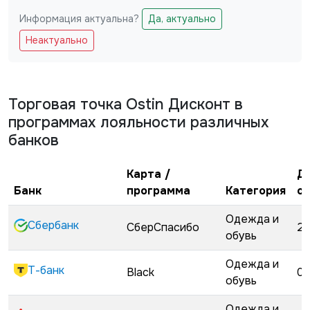
Информация актуальна?
Да, актуально
Не заполняйте это поле
Неактуально
Торговая точка
Ostin Дисконт
в
программах лояльности различных
банков
Карта /
Д
Банк
программа
Категория
с
Одежда и
Сбербанк
СберСпасибо
22
обувь
Одежда и
Т-банк
Black
02
обувь
Одежда и