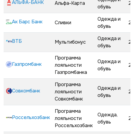
АЛЬФА-БАНК
Альфа-Карта
22
обувь
Одежда и
Ак Барс Банк
Сливки
28
обувь
Одежда и
ВТБ
Мультибонус
23
обувь
Программа
Одежда и
Газпромбанк
лояльности
25
обувь
Газпромбанка
Программа
Одежда и
Совкомбанк
лояльности
28
обувь
Совкомбанк
Программа
Одежда,
Россельхозбанк
лояльности
28
обувь
Россельхозбанк