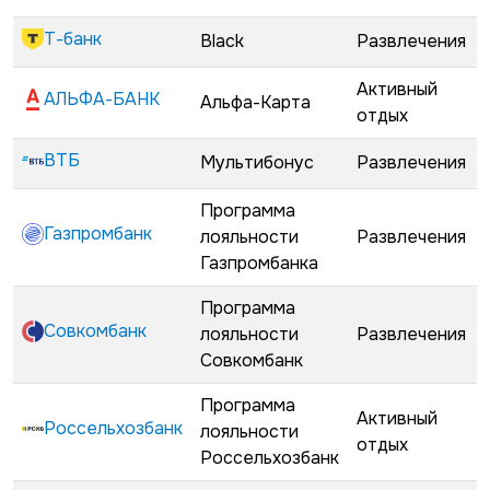
Т-банк
Black
Развлечения
Активный
АЛЬФА-БАНК
Альфа-Карта
отдых
ВТБ
Мультибонус
Развлечения
Программа
Газпромбанк
лояльности
Развлечения
Газпромбанка
Программа
Совкомбанк
лояльности
Развлечения
Совкомбанк
Программа
Активный
Россельхозбанк
лояльности
отдых
Россельхозбанк