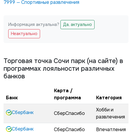
7999
—
Спортивные развлечения
Информация актуальна?
Да, актуально
Не заполняйте это поле
Неактуально
Торговая точка
Сочи парк (на сайте)
в
программах лояльности различных
банков
Карта /
Банк
программа
Категория
Хобби и
Сбербанк
СберСпасибо
развлечения
Сбербанк
СберСпасибо
Впечатления