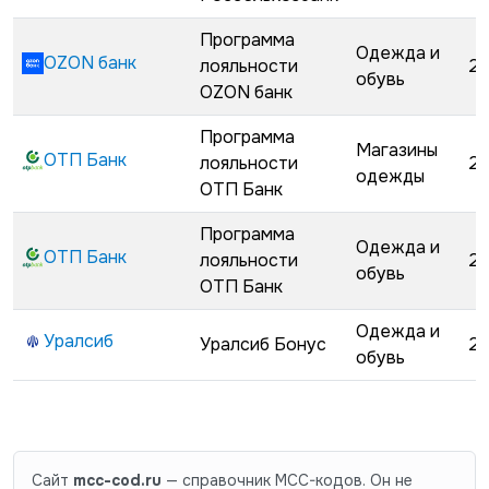
Программа
Одежда и
OZON банк
лояльности
29
обувь
OZON банк
Программа
Магазины
ОТП Банк
лояльности
29
одежды
ОТП Банк
Программа
Одежда и
ОТП Банк
лояльности
29
обувь
ОТП Банк
Одежда и
Уралсиб
Уралсиб Бонус
29
обувь
Сайт
mcc-cod.ru
— справочник MCC-кодов. Он не