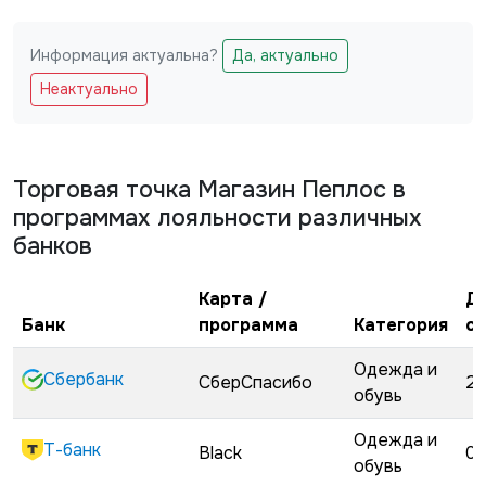
Информация актуальна?
Да, актуально
Не заполняйте это поле
Неактуально
Торговая точка
Магазин Пеплос
в
программах лояльности различных
банков
Карта /
Д
Банк
программа
Категория
с
Одежда и
Сбербанк
СберСпасибо
22
обувь
Одежда и
Т-банк
Black
02
обувь