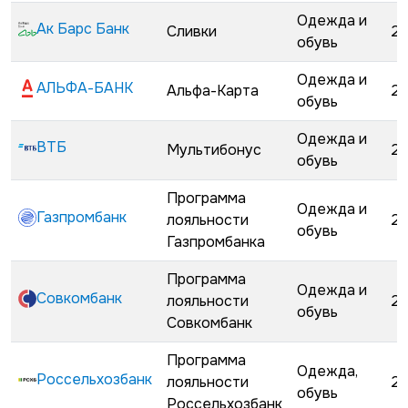
Одежда и
Ак Барс Банк
Сливки
28
обувь
Одежда и
АЛЬФА-БАНК
Альфа-Карта
22
обувь
Одежда и
ВТБ
Мультибонус
23
обувь
Программа
Одежда и
Газпромбанк
лояльности
25
обувь
Газпромбанка
Программа
Одежда и
Совкомбанк
лояльности
28
обувь
Совкомбанк
Программа
Одежда,
Россельхозбанк
лояльности
28
обувь
Россельхозбанк