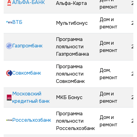
АЛЬФА-БАНК
Альфа-Карта
22
ремонт
Дом и
ВТБ
Мультибонус
23
ремонт
Программа
Дом и
Газпромбанк
лояльности
25
ремонт
Газпромбанка
Программа
Дом,
Совкомбанк
лояльности
28
ремонт
Совкомбанк
Московский
Дом и
МКБ Бонус
28
кредитный банк
ремонт
Программа
Дом и
Россельхозбанк
лояльности
28
ремонт
Россельхозбанк