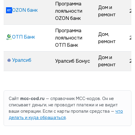
Программа
Дом и
OZON банк
лояльности
29
ремонт
OZON банк
Программа
Дом,
ОТП Банк
лояльности
29
ремонт
ОТП Банк
Дом и
Уралсиб
Уралсиб Бонус
29
ремонт
Сайт
mcc-cod.ru
— справочник MCC-кодов. Он не
списывает деньги, не проводит платежи и не видит
ваши операции. Если с карты пропали средства —
что
делать и куда обращаться
.