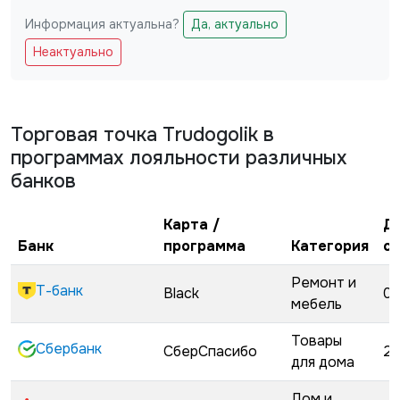
Информация актуальна?
Да, актуально
Не заполняйте это поле
Неактуально
Торговая точка
Trudogolik
в
программах лояльности различных
банков
Карта /
Д
Банк
программа
Категория
с
Ремонт и
Т-банк
Black
02
мебель
Товары
Сбербанк
СберСпасибо
22
для дома
Дом и