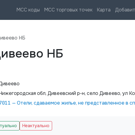
MCC коды
MCC торговых точек
Карта
Добавит
Дивеево НБ
Дивеево НБ
Дивеево
Нижегородская обл, Дивеевский р-н, село Дивеево, ул К
7011
—
Отели, сдаваемое жилье, не представленное в с
ктуально
Неактуально