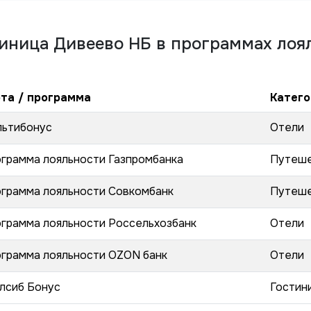
иница Дивеево НБ
в программах лоя
та / программа
Катего
ьтибонус
Отели
грамма лояльности Газпромбанка
Путеше
грамма лояльности Совкомбанк
Путеше
грамма лояльности Россельхозбанк
Отели
грамма лояльности OZON банк
Отели
лсиб Бонус
Гостин