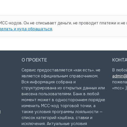
CC-кодов. Он не списывает деньги, не проводит платежи и не 
делать и куда обращаться
.
О ПРОЕКТЕ
КОНТ
Сервис предоставляется «как есть», не
В любо
является официальным справочником.
admin@
Вся информация собрана и
пожела
структурирована из открытых данных или
«mcc» ;)
внесена пользователями. Банк в любой
момент может в одностороннем порядке
изменить MCC-код торговой точки, а
и
также условия программы лояльности —
список категорий кэшбэка, ставки и
исключения. Актуальные условия