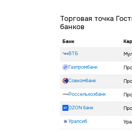
Торговая точка
Гост
банков
Банк
Кар
ВТБ
Мул
Газпромбанк
Про
Совкомбанк
Про
Россельхозбанк
Про
OZON банк
Про
Уралсиб
Ура