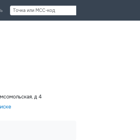
Найти
ь
омсомольская, д 4
писке