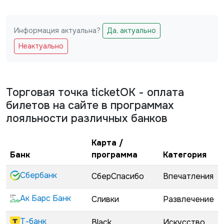
Информация актуальна?
Да, актуально
Не заполняйте это поле
Неактуально
Торговая точка
ticketOK - оплата
билетов на сайте
в программах
лояльности различных банков
Карта /
Банк
программа
Категория
Сбербанк
СберСпасибо
Впечатления
Ак Барс Банк
Сливки
Развлечение
Т-банк
Black
Искусство