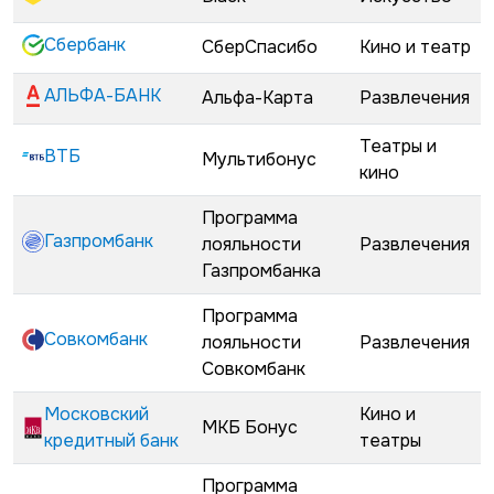
Сбербанк
СберСпасибо
Кино и театр
АЛЬФА-БАНК
Альфа-Карта
Развлечения
Театры и
ВТБ
Мультибонус
кино
Программа
Газпромбанк
лояльности
Развлечения
Газпромбанка
Программа
Совкомбанк
лояльности
Развлечения
Совкомбанк
Московский
Кино и
МКБ Бонус
кредитный банк
театры
Программа