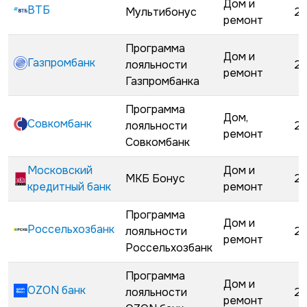
Дом и
ВТБ
Мультибонус
23
ремонт
Программа
Дом и
Газпромбанк
лояльности
25
ремонт
Газпромбанка
Программа
Дом,
Совкомбанк
лояльности
28
ремонт
Совкомбанк
Московский
Дом и
МКБ Бонус
28
кредитный банк
ремонт
Программа
Дом и
Россельхозбанк
лояльности
28
ремонт
Россельхозбанк
Программа
Дом и
OZON банк
лояльности
29
ремонт