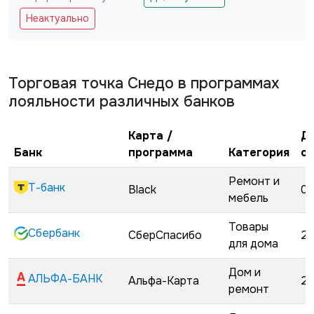
Не заполняйте это поле
Неактуально
Торговая точка
Снедо
в программах
лояльности различных банков
Карта /
Д
Банк
программа
Категория
с
Ремонт и
Т-банк
Black
02
мебель
Товары
Сбербанк
СберСпасибо
22
для дома
Дом и
АЛЬФА-БАНК
Альфа-Карта
22
ремонт