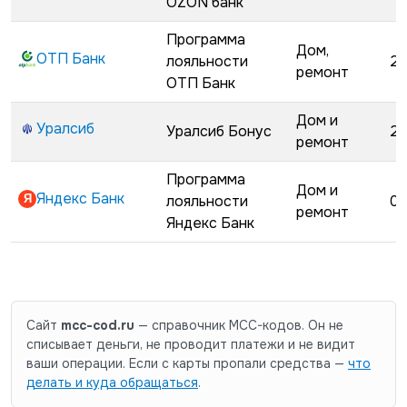
OZON банк
Программа
Дом,
ОТП Банк
лояльности
29
ремонт
ОТП Банк
Дом и
Уралсиб
Уралсиб Бонус
29
ремонт
Программа
Дом и
Яндекс Банк
лояльности
01
ремонт
Яндекс Банк
Сайт
mcc-cod.ru
— справочник MCC-кодов. Он не
списывает деньги, не проводит платежи и не видит
ваши операции. Если с карты пропали средства —
что
делать и куда обращаться
.