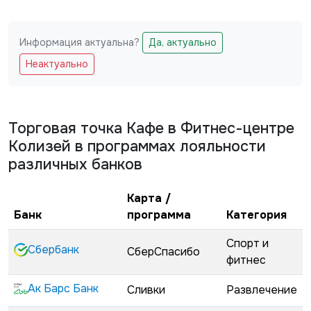
Информация актуальна?
Да, актуально
Не заполняйте это поле
Неактуально
Торговая точка
Кафе в Фитнес-центре
Колизей
в программах лояльности
различных банков
Карта /
Банк
программа
Категория
Спорт и
Сбербанк
СберСпасибо
фитнес
Ак Барс Банк
Сливки
Развлечение