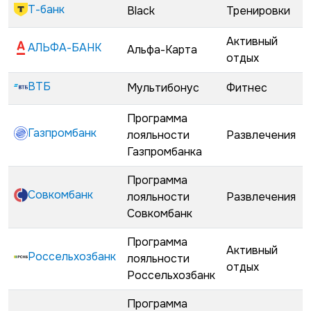
Т-банк
Black
Тренировки
Активный
АЛЬФА-БАНК
Альфа-Карта
отдых
ВТБ
Мультибонус
Фитнес
Программа
Газпромбанк
лояльности
Развлечения
Газпромбанка
Программа
Совкомбанк
лояльности
Развлечения
Совкомбанк
Программа
Активный
Россельхозбанк
лояльности
отдых
Россельхозбанк
Программа