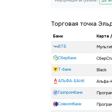
Информация актуальна?
Да, а
Не заполняйте это поле
Торговая точка
Эль
Банк
Карта 
ВТБ
Мульти
Сбербанк
СберСп
Т-банк
Black
АЛЬФА-БАНК
Альфа-
Газпромбанк
Програ
Совкомбанк
Програ