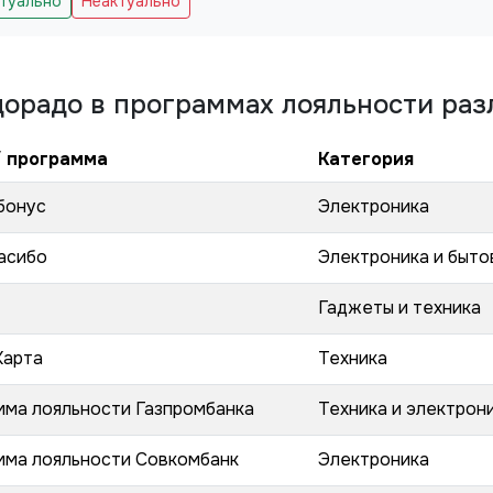
ктуально
Неактуально
дорадо
в программах лояльности раз
/ программа
Категория
бонус
Электроника
асибо
Электроника и быто
Гаджеты и техника
Карта
Техника
мма лояльности Газпромбанка
Техника и электрон
мма лояльности Совкомбанк
Электроника