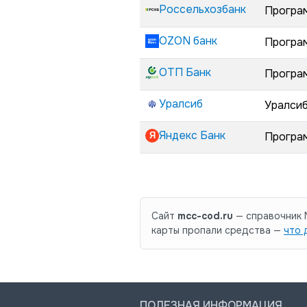
Россельхозбанк
Програ
OZON банк
Програ
ОТП Банк
Програ
Уралсиб
Уралси
Яндекс Банк
Програм
Сайт
mcc-cod.ru
— справочник M
карты пропали средства —
что 
ПОЛЕЗНАЯ ИНФОРМАЦИЯ