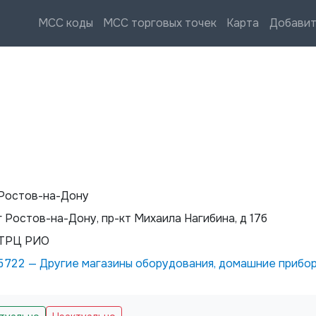
MCC коды
MCC торговых точек
Карта
Добавит
Ростов-на-Дону
г Ростов-на-Дону, пр-кт Михаила Нагибина, д 17б
ТРЦ РИО
5722
—
Другие магазины оборудования, домашние прибо