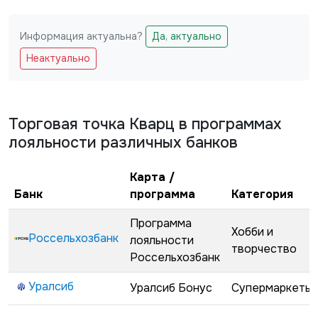
Информация актуальна?
Да, актуально
Не заполняйте это поле
Неактуально
Торговая точка
Кварц
в программах
лояльности различных банков
Карта /
Банк
программа
Категория
Программа
Хобби и
Россельхозбанк
лояльности
творчество
Россельхозбанк
Уралсиб
Уралсиб Бонус
Супермаркеты