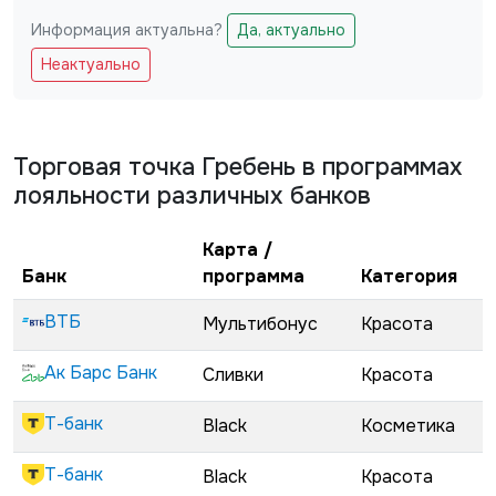
Информация актуальна?
Да, актуально
Не заполняйте это поле
Неактуально
Торговая точка
Гребень
в программах
лояльности различных банков
Карта /
Банк
программа
Категория
ВТБ
Мультибонус
Красота
Ак Барс Банк
Сливки
Красота
Т-банк
Black
Косметика
Т-банк
Black
Красота