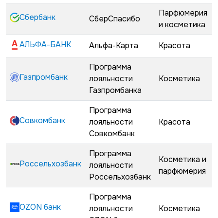
Парфюмерия
Сбербанк
СберСпасибо
и косметика
АЛЬФА-БАНК
Альфа-Карта
Красота
Программа
Газпромбанк
лояльности
Косметика
Газпромбанка
Программа
Совкомбанк
лояльности
Красота
Совкомбанк
Программа
Косметика и
Россельхозбанк
лояльности
парфюмерия
Россельхозбанк
Программа
OZON банк
лояльности
Косметика