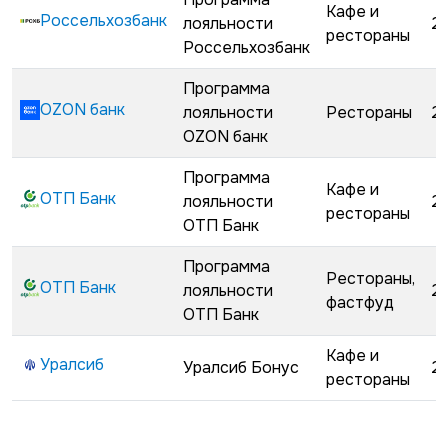
Кафе и
Россельхозбанк
лояльности
2
рестораны
Россельхозбанк
Программа
OZON банк
лояльности
Рестораны
2
OZON банк
Программа
Кафе и
ОТП Банк
лояльности
2
рестораны
ОТП Банк
Программа
Рестораны,
ОТП Банк
лояльности
2
фастфуд
ОТП Банк
Кафе и
Уралсиб
Уралсиб Бонус
2
рестораны