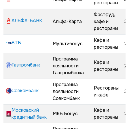
рестораны
Фастфуд,
АЛЬФА-БАНК
Альфа-Карта
кафе и
2
рестораны
Кафе и
ВТБ
Мультибонус
2
рестораны
Программа
Кафе и
Газпромбанк
лояльности
2
рестораны
Газпромбанка
Программа
Рестораны
Совкомбанк
лояльности
2
и кафе
Совкомбанк
Московский
Кафе и
МКБ Бонус
2
кредитный банк
рестораны
Программа