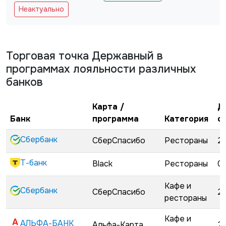
Не заполняйте это поле
Неактуально
Торговая точка
Державный
в
программах лояльности различных
банков
Карта /
Д
Банк
программа
Категория
с
Сбербанк
СберСпасибо
Рестораны
2
Т-банк
Black
Рестораны
0
Кафе и
Сбербанк
СберСпасибо
2
рестораны
Кафе и
АЛЬФА-БАНК
Альфа-Карта
2