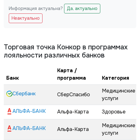
Информация актуальна?
Да, актуально
Не заполняйте это поле
Неактуально
Торговая точка
Конкор
в программах
лояльности различных банков
Карта /
Банк
программа
Категория
Медицинские
Сбербанк
СберСпасибо
услуги
АЛЬФА-БАНК
Альфа-Карта
Здоровье
Медицинские
АЛЬФА-БАНК
Альфа-Карта
услуги