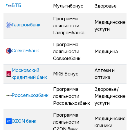
ВТБ
Мультибонус
Здоровье
Программа
Медицинские
Газпромбанк
лояльности
услуги
Газпромбанка
Программа
Совкомбанк
лояльности
Медицина
Совкомбанк
Московский
Аптеки и
МКБ Бонус
кредитный банк
оптика
Программа
Здоровье/
Россельхозбанк
лояльности
Медицинские
Россельхозбанк
услуги
Программа
Медицинские
OZON банк
лояльности
клиники
OZON банк