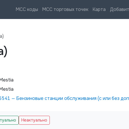
MCC коды
MCC торговых точек
Карта
Добавит
a)
a)
Mestia
Mestia
5541
—
Бензиновые станции обслуживания (с или без до
ктуально
Неактуально