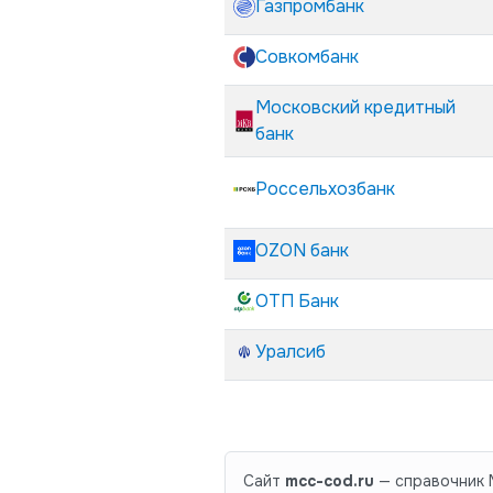
Газпромбанк
Совкомбанк
Московский кредитный
банк
Россельхозбанк
OZON банк
ОТП Банк
Уралсиб
Сайт
mcc-cod.ru
— справочник M