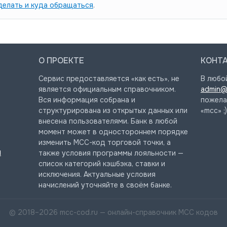
делать и куда обращаться
.
О ПРОЕКТЕ
КОНТ
Сервис предоставляется «как есть», не
В любо
является официальным справочником.
admin@
Вся информация собрана и
пожела
структурирована из открытых данных или
«mcc» ;)
внесена пользователями. Банк в любой
момент может в одностороннем порядке
изменить MCC-код торговой точки, а
и
также условия программы лояльности —
список категорий кэшбэка, ставки и
исключения. Актуальные условия
начислений уточняйте в своём банке.
© 2018–
2026
mcc-cod.ru — онлайн-справочник MCC кодов