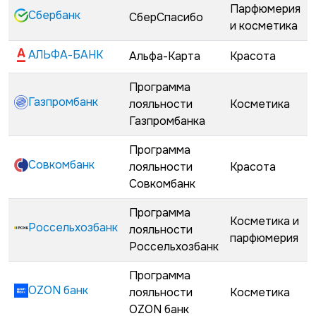
Парфюмерия
Сбербанк
СберСпасибо
и косметика
АЛЬФА-БАНК
Альфа-Карта
Красота
Программа
Газпромбанк
лояльности
Косметика
Газпромбанка
Программа
Совкомбанк
лояльности
Красота
Совкомбанк
Программа
Косметика и
Россельхозбанк
лояльности
парфюмерия
Россельхозбанк
Программа
OZON банк
лояльности
Косметика
OZON банк