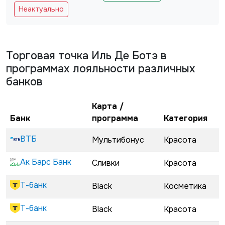
Не заполняйте это поле
Неактуально
Торговая точка
Иль Де Ботэ
в
программах лояльности различных
банков
Карта /
Банк
программа
Категория
ВТБ
Мультибонус
Красота
Ак Барс Банк
Сливки
Красота
Т-банк
Black
Косметика
Т-банк
Black
Красота